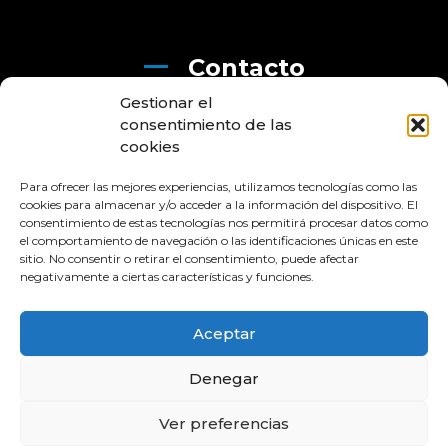
Contacto
Gestionar el
+34 876 212 000
consentimiento de las
cookies
info@horizonperitos.com
Para ofrecer las mejores experiencias, utilizamos tecnologías como las
Horizon Peritos
cookies para almacenar y/o acceder a la información del dispositivo. El
consentimiento de estas tecnologías nos permitirá procesar datos como
el comportamiento de navegación o las identificaciones únicas en este
sitio. No consentir o retirar el consentimiento, puede afectar
negativamente a ciertas características y funciones.
Aviso legal
Aceptar
Política de privacidad
Política de cookies
Denegar
Accesibilidad AA
Ver preferencias